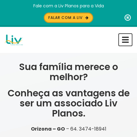
Fale com a Liv Planos para a Vida
FALAR COM A LIV
Togg
navi
Sua família merece o
melhor?
Conheça as vantagens de
ser um associado Liv
Planos.
Orizona – GO
– 64. 3474-18941