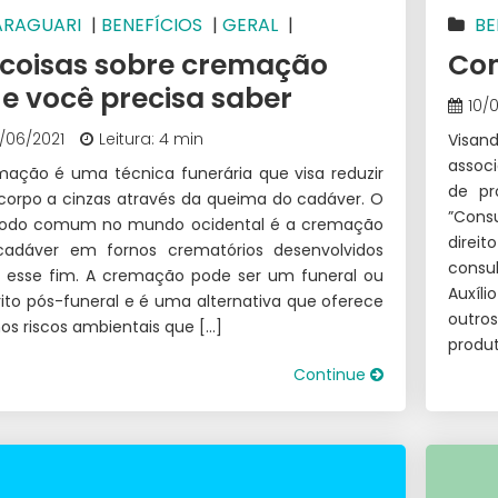
ARAGUARI
|
BENEFÍCIOS
|
GERAL
|
BE
ERATRIZ
|
ITUIUTABA
|
SÃO LUÍS DE MONTES
 coisas sobre cremação
Con
OS
e você precisa saber
10/
4/06/2021
Leitura: 4 min
Visand
assoc
ação é uma técnica funerária que visa reduzir
de pr
orpo a cinzas através da queima do cadáver. O
”Consu
odo comum no mundo ocidental é a cremação
direi
cadáver em fornos crematórios desenvolvidos
consu
 esse fim. A cremação pode ser um funeral ou
Auxíli
ito pós-funeral e é uma alternativa que oferece
outros
s riscos ambientais que […]
produt
Continue