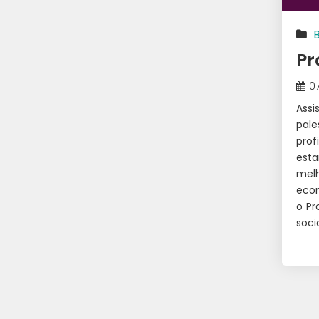
Pr
0
Assi
pal
prof
esta
mel
econ
o Pr
soci