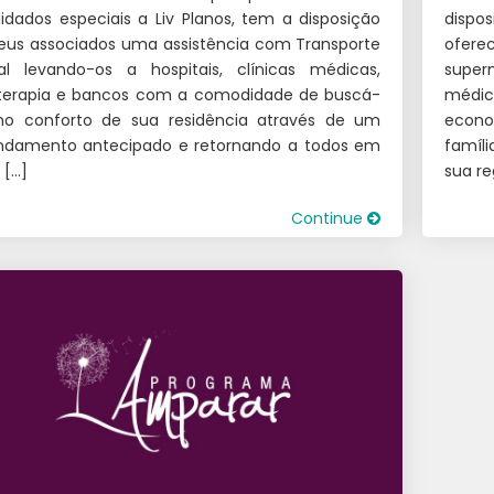
idados especiais a Liv Planos, tem a disposição
dispo
eus associados uma assistência com Transporte
ofere
al levando-os a hospitais, clínicas médicas,
super
oterapia e bancos com a comodidade de buscá-
médi
no conforto de sua residência através de um
econo
ndamento antecipado e retornando a todos em
famíl
 […]
sua re
Continue