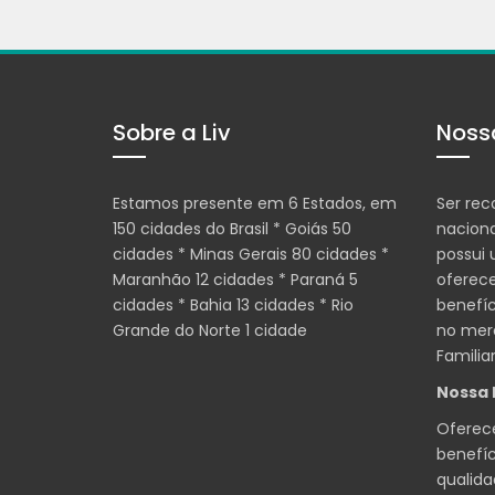
Sobre a Liv
Noss
Estamos presente em 6 Estados, em
Ser rec
150 cidades do Brasil * Goiás 50
nacion
cidades * Minas Gerais 80 cidades *
possui
Maranhão 12 cidades * Paraná 5
oferece
cidades * Bahia 13 cidades * Rio
benefíc
Grande do Norte 1 cidade
no merc
Familiar
Nossa 
Oferece
benefí
qualid