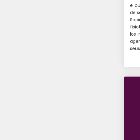
e cu
de s
Soci
fisi
los 
age
seus