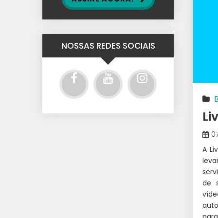
NOSSAS REDES SOCIAIS
Li
0
A Li
lev
ser
de s
víde
auto
para