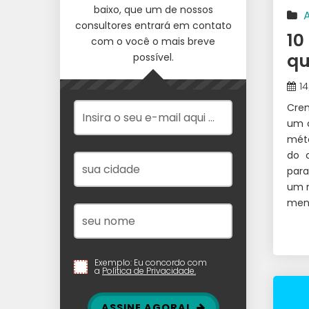
baixo, que um de nossos
consultores entrará em contato
IMP
10
com o você o mais breve
BEL
qu
possível.
1
Crem
um c
mét
do 
para
um r
meno
Exemplo: Eu concordo com
a
Política de Privacidade.
ASSINE AGORA!