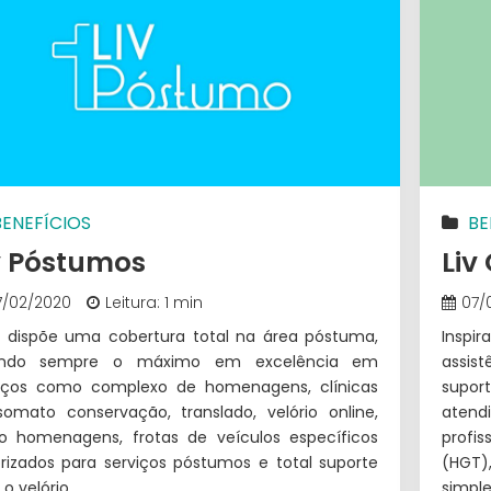
BENEFÍCIOS
BE
v Póstumos
Liv
7/02/2020
Leitura: 1 min
07/
v dispõe uma cobertura total na área póstuma,
Inspi
ando sempre o máximo em excelência em
assist
viços como complexo de homenagens, clínicas
supor
omato conservação, translado, velório online,
atend
o homenagens, frotas de veículos específicos
profis
rizados para serviços póstumos e total suporte
(HGT),
 o velório.
simple