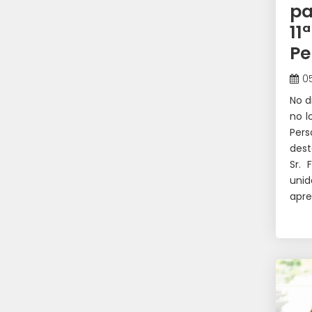
pa
11
Pe
05
No d
no l
Pers
dest
Sr. 
uni
apre