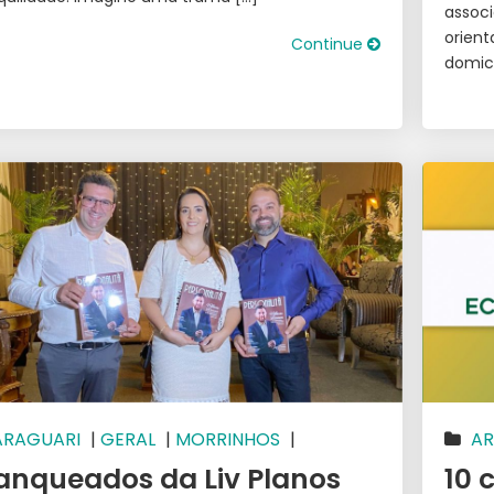
assoc
orien
Continue
domicí
ARAGUARI
|
GERAL
|
MORRINHOS
|
AR
RABA
IMPE
anqueados da Liv Planos
10 