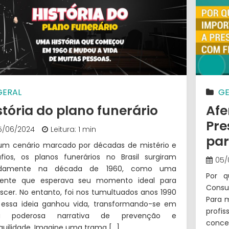
GERAL
GE
stória do plano funerário
Afe
Pre
5/06/2024
Leitura: 1 min
par
m cenário marcado por décadas de mistério e
fios, os planos funerários no Brasil surgiram
05/
idamente na década de 1960, como uma
Por 
ente que esperava seu momento ideal para
Consu
escer. No entanto, foi nos tumultuados anos 1990
Para 
essa ideia ganhou vida, transformando-se em
profi
 poderosa narrativa de prevenção e
conce
quilidade. Imagine uma trama […]