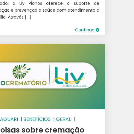
iado, a Liv Planos oferece o suporte de
tação e prevenção a saúde com atendimento a
lio. Através […]
Continue
AGUARI
|
BENEFÍCIOS
|
GERAL
|
RATRIZ
|
ITUIUTABA
|
SÃO LUÍS DE MONTES
coisas sobre cremação