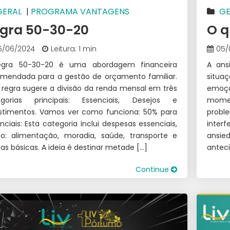
GERAL
|
PROGRAMA VANTAGENS
GE
gra 50-30-20
O q
5/06/2024
Leitura: 1 min
05/
egra 50-30-20 é uma abordagem financeira
A ans
mendada para a gestão de orçamento familiar.
situa
 regra sugere a divisão da renda mensal em três
emoç
egorias principais: Essenciais, Desejos e
momen
stimentos. Vamos ver como funciona: 50% para
probl
nciais: Esta categoria inclui despesas essenciais,
inter
: alimentação, moradia, saúde, transporte e
ansie
as básicas. A ideia é destinar metade […]
antec
Continue