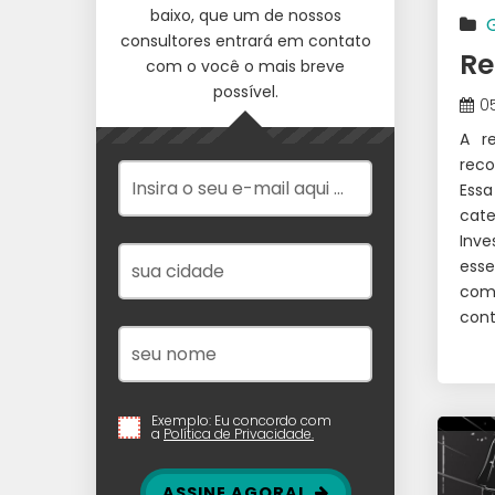
baixo, que um de nossos
consultores entrará em contato
Re
com o você o mais breve
possível.
0
A r
reco
Essa
cat
Inve
esse
como
cont
Exemplo: Eu concordo com
a
Política de Privacidade.
ASSINE AGORA!