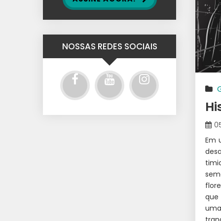
NOSSAS REDES SOCIAIS
Hi
0
Em u
desa
tim
sem
flor
que 
uma
tran