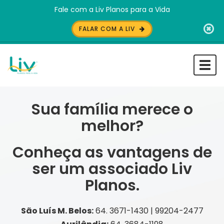
Fale com a Liv Planos para a Vida
FALAR COM A LIV
Togg
navi
Sua família merece o
melhor?
Conheça as vantagens de
ser um associado Liv
Planos.
São Luís M. Belos:
64. 3671-1430 | 99204-2477