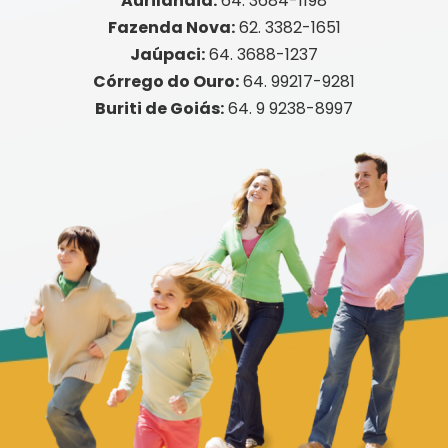
Aurilândia:
64. 3684-1198
Fazenda Nova:
62. 3382-1651
Jaúpaci:
64. 3688-1237
Córrego do Ouro:
64. 99217-9281
Buriti de Goiás:
64. 9 9238-8997