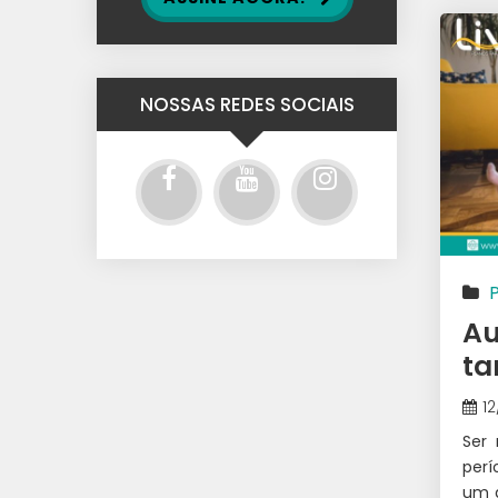
NOSSAS REDES SOCIAIS
Au
ta
1
Ser
perí
um a