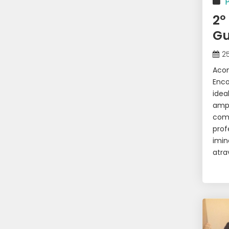
2º
Gu
2
Acon
Enco
ide
ampa
como
prof
imin
atra