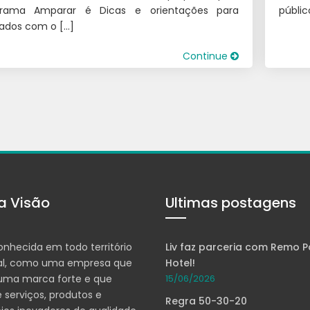
grama Amparar é Dicas e orientações para
públic
ados com o […]
Continue
a Visão
Ultimas postagens
onhecida em todo território
Liv faz parceria com Remo P
al, como uma empresa que
Hotel!
 uma marca forte e que
15/06/2026
 serviços, produtos e
Regra 50-30-20