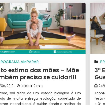
PROGRAMA AMPARAR
P
to estima das mães – Mãe
3º 
mbém precisa se cuidar!!!
Gue
2/05/2019
Leitura: 2 min
24/
 mãe, vai além de um estado biológico é um
Acont
odo de muita entrega, evolução, sobretudo de
festa
mor incondicional, é cuidar dando o melhor de
a 3ª 