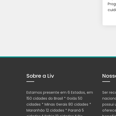
Pro
cuid
Sobre a Liv
Noss
Estamos presente em 6 Estados, em
Ser rec
150 cidades do Brasil * Goiás 50
nacion
cidades * Minas Gerais 80 cidades *
possui
Maranhão 12 cidades * Paraná 5
oferece