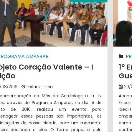
PROGRAMA AMPARAR
P
ojeto Coração Valente – I
1º 
ição
Gue
9/08/2016
Leitura: 1 min
20/
comemoração ao Mês do Cardiologista, a Liv
Acont
os, através do Programa Amparar, no dia 18 de
Encon
sto de 2016, realizou um evento para
ideal
enagear essas pessoas tão importantes, os
ampar
diologistas de nossa cidade, com um momento
como
ecial dedicado a eles. O tema proposto pelo
conto