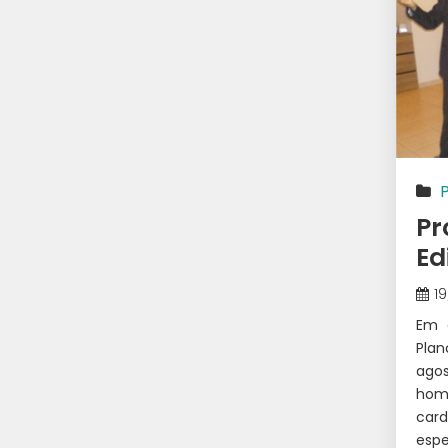
Pr
Ed
1
Em 
Plan
ago
hom
car
esp