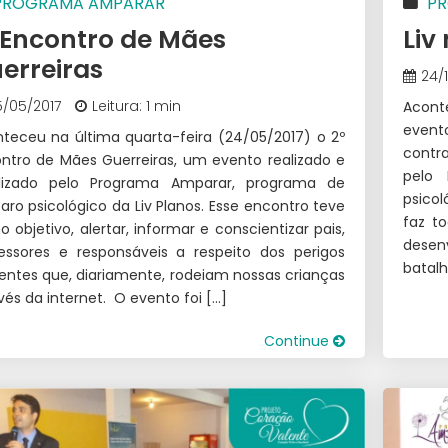
PROGRAMA AMPARAR
P
 Encontro de Mães
Liv
erreiras
24/
5/05/2017
Leitura: 1 min
Acont
event
teceu na última quarta-feira (24/05/2017) o 2º
contr
ntro de Mães Guerreiras, um evento realizado e
pelo
alizado pelo Programa Amparar, programa de
psicol
ro psicológico da Liv Planos. Esse encontro teve
faz t
 objetivo, alertar, informar e conscientizar pais,
desen
essores e responsáveis a respeito dos perigos
batal
entes que, diariamente, rodeiam nossas crianças
vés da internet. O evento foi […]
Continue