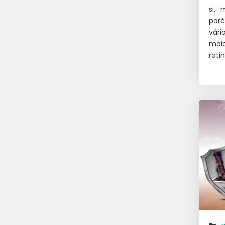
si,
por
vári
maio
roti