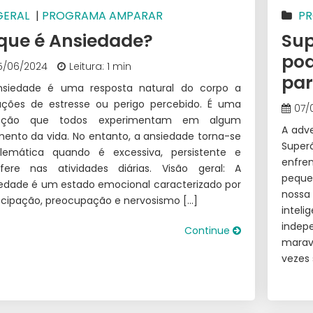
GERAL
|
PROGRAMA AMPARAR
P
que é Ansiedade?
Sup
pod
5/06/2024
Leitura: 1 min
par
nsiedade é uma resposta natural do corpo a
ações de estresse ou perigo percebido. É uma
07/
ção que todos experimentam em algum
A adve
nto da vida. No entanto, a ansiedade torna-se
Super
blemática quando é excessiva, persistente e
enfre
rfere nas atividades diárias. Visão geral: A
peque
edade é um estado emocional caracterizado por
nossa
cipação, preocupação e nervosismo […]
intel
indep
Continue
marav
vezes