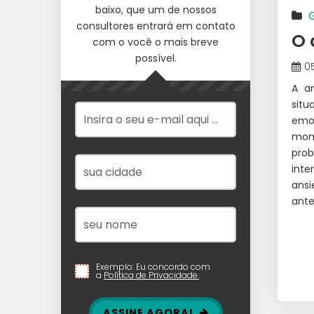
baixo, que um de nossos
consultores entrará em contato
O 
com o você o mais breve
possível.
0
A a
situ
emo
mome
pro
inte
ansi
ante
Exemplo: Eu concordo com
a
Política de Privacidade.
ASSINE AGORA!